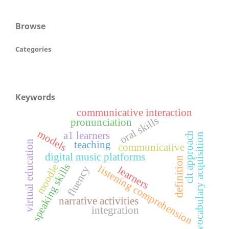
Browse
Categories
Keywords
communicative interaction
oral skills
pronunciation
models
a1 learners
clt approach
vocabulary acquisition
virtual education
teaching
communicative
digital music platforms
definition
speaking skills
moodle
listening comprehension
fluency
learners
narrative activities
integration